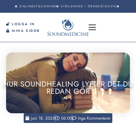
ONLINEUTBILDNING
UTBILDNING I ÖRNSKÖLDSVIK
LOGGA IN
MINA SIDOR
HUR SOUNDHEALING LYFTER DET DU
REDAN GÖR
Juni 18, 2025
06:00
Inga Kommentarer