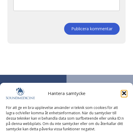
Publicera kommentar
HITTA HIT
Copyright 2026
Erika Norgren,
Soundmedicine –
Hantera samtycke
Yogahälsan
– Alla rättigheter
Soundmedicine
reserverade.
Hemsida skapad
Skyttegatan 6A
För att ge en bra upplevelse använder vi teknik som cookies för att
av Kimsoft Media
lagra och/eller komma åt enhetsinformation. När du samtycker till
891 62 Örnsköldsvik
dessa tekniker kan vi behandla data som surfbeteende eller unika ID:n
KONTAKT
på denna webbplats. Om du inte samtycker eller om du återkallar ditt
Telefon: 070-2500029
samtycke kan detta påverka vissa funktioner negativt.