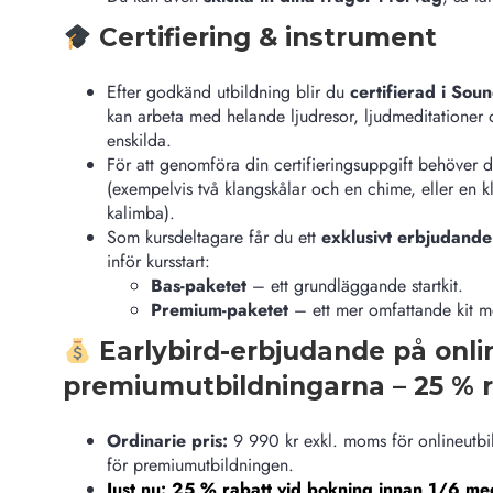
Certifiering & instrument
Efter godkänd utbildning blir du
certifierad i So
kan arbeta med helande ljudresor, ljudmeditationer 
enskilda.
För att genomföra din certifieringsuppgift behöver 
(exempelvis
två klangskålar och en chime, eller en 
kalimba
).
Som kursdeltagare får du ett
exklusivt erbjudande
inför kursstart:
Bas-paketet
– ett grundläggande startkit.
Premium-paketet
– ett mer omfattande kit me
Earlybird-erbjudande på onli
premiumutbildningarna – 25 % r
Ordinarie pris:
9 990 kr exkl. moms för onlineutb
för premiumutbildningen.
Just nu: 25 % rabatt vid bokning innan 1/6 