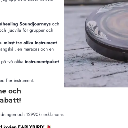
undhealing Soundjourneys
och
och ljudvila för grupper och
du
minst tre olika instrument
klangskål, en maracas och en
på två olika
instrumentpaket
d fler instrument.
ne och
abatt!
ildningen och 12990kr exkl.moms
med koden EARLYBIRD!