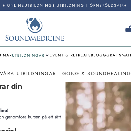
ONLINEUTBILDNING
UTBILDNING I ÖRNSKÖLDSVIK
BINAR
EVENT & RETREATS
BLOGG
GRATISMAT
UTBILDNINGAR
VÅRA UTBILDNINGAR I GONG & SOUNDHEALING
rar din
ine!
ch genomföra kursen på ett sätt