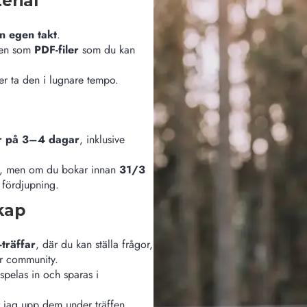
erial
in egen takt
.
även som
PDF-filer
som du kan
ler ta den i lugnare tempo.
ar på 3–4 dagar
, inklusive
, men om du bokar innan
31/3
 fördjupning.
kap
träffar
, där du kan ställa frågor,
vår community.
 spelas in och sparas i
ar jag upp dem under träffen.