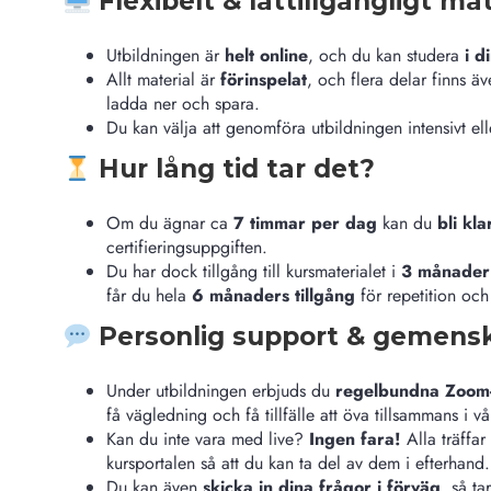
Flexibelt & lättillgängligt mat
Utbildningen är
helt online
, och du kan studera
i d
Allt material är
förinspelat
, och flera delar finns 
ladda ner och spara.
Du kan välja att genomföra utbildningen intensivt el
Hur lång tid tar det?
Om du ägnar ca
7 timmar per dag
kan du
bli kl
certifieringsuppgiften.
Du har dock tillgång till kursmaterialet i
3 månader
får du hela
6 månaders tillgång
för repetition och
Personlig support & gemens
Under utbildningen erbjuds du
regelbundna Zoom-
få vägledning och få tillfälle att öva tillsammans i 
Kan du inte vara med live?
Ingen fara!
Alla träffar
kursportalen så att du kan ta del av dem i efterhand.
Du kan även
skicka in dina frågor i förväg
, så t