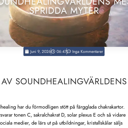
OUNDHEALINGVÄRLDENS ME
SPRIDDA MYTER
Juni 9, 2026
06:47
Inga Kommentarer
 AV SOUNDHEALINGVÄRLDENS
aling har du förmodligen stött på färgglada chakrakartor.
svarar tonen C, sakralchakrat D, solar plexus E och så vidare
iala medier, de lärs ut på utbildningar, kristallskålar säljs