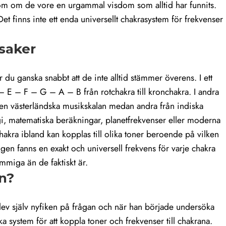
om om de vore en urgammal visdom som alltid har funnits.
finns inte ett enda universellt chakrasystem för frekvenser
 saker
du ganska snabbt att de inte alltid stämmer överens. I ett
– E – F – G – A – B från rotchakra till kronchakra. I andra
den västerländska musikskalan medan andra från indiska
ogi, matematiska beräkningar, planetfrekvenser eller moderna
akra ibland kan kopplas till olika toner beroende på vilken
ligen fanns en exakt och universell frekvens för varje chakra
mmiga än de faktiskt är.
n?
lev själv nyfiken på frågan och när han började undersöka
ika system för att koppla toner och frekvenser till chakrana.