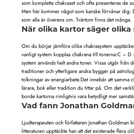
som kompletta chakraset och ofta presenteras de s
Men här kommer något som kanske förvånar dig: Det 
som alla är överens om. Tvärtom finns det många.
När olika kartor säger olika
Om du börjar jämföra olika chakrasystem upptäcker 
vanligt system kopplas chakrana till tonerna:C – D 
system används helt andra toner. Vissa utgår från 
traditioner och ytterligare andra bygger på astrol
tolkningar av energiarbete.Det innebär att samma ch
lärare, bok eller tradition du tittar på. Om det verk
borde kartorna rimligtvis vara betydligt mer samstä
Vad fann Jonathan Goldma
Ljudterapeuten och författaren Jonathan Goldman b
litteraturen upptäckte han att det existerade flera ol