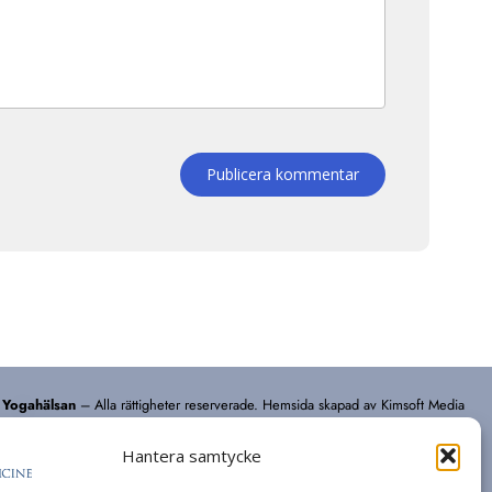
Publicera kommentar
 Yogahälsan
– Alla rättigheter reserverade.
Hemsida skapad av Kimsoft Media
Hantera samtycke