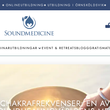
ONLINEUTBILDNING
UTBILDNING I ÖRNSKÖLDSVIK
BINAR
UTBILDNINGAR
EVENT & RETREATS
BLOGG
GRATISMAT
CHAKRAFREKVENSER: EN AV