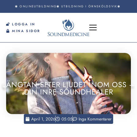
ONLINEUTBILDNING
UTBILDNING I ÖRNSKÖLDSVIK
LOGGA IN
MINA SIDOR
LÄNGTAN EFTER LJUDET INOM OSS –
DIN INRE SOUNDHEALER
April 1, 2026
05:05
Inga Kommentarer