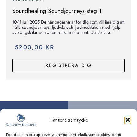
Soundhealing Soundjourneys steg 1
10-11 juli 2025 De här dagarna är för dig som vill lära dig att
hålla soundjourneys, ljudvila och ljudmeditation med hjälp
av klangskålar och andra olika instrument. Du får lära..
5200,00
KR
REGISTRERA DIG
HITTA HIT
Copyright 2026
Erika Norgren,
Soundmedicine –
Hantera samtycke
Yogahälsan
– Alla rättigheter
Soundmedicine
reserverade.
Hemsida skapad
Skyttegatan 6A
För att ge en bra upplevelse använder vi teknik som cookies för att
av Kimsoft Media