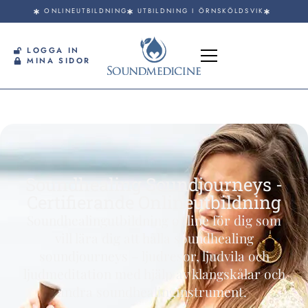
ONLINEUTBILDNING
UTBILDNING I ÖRNSKÖLDSVIK
LOGGA IN
MINA SIDOR
Soundhealing Soundjourneys -
Certifierande Onlineutbildning
Soundhealingutbildning online för dig som
vill lära dig att hålla soundhealing
soundjourneys – ljudresor, ljudvila och
ljudmeditation med hjälp av klangskålar och
andra soundhealinginstrument.