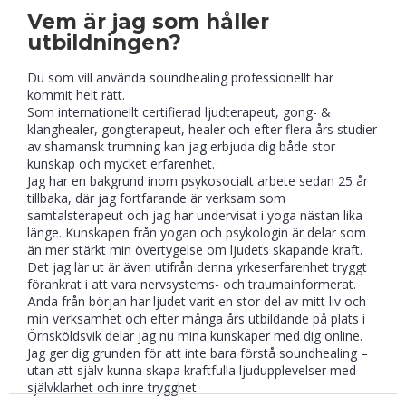
Vem är jag som håller
utbildningen?
Du som vill använda soundhealing professionellt har
kommit helt rätt.
Som internationellt certifierad ljudterapeut, gong- &
klanghealer, gongterapeut, healer och efter flera års studier
av shamansk trumning kan jag erbjuda dig både stor
kunskap och mycket erfarenhet.
Jag har en bakgrund inom psykosocialt arbete sedan 25 år
tillbaka, där jag fortfarande är verksam som
samtalsterapeut och jag har undervisat i yoga nästan lika
länge. Kunskapen från yogan och psykologin är delar som
än mer stärkt min övertygelse om ljudets skapande kraft.
Det jag lär ut är även utifrån denna yrkeserfarenhet tryggt
förankrat i att vara nervsystems- och traumainformerat.
Ända från början har ljudet varit en stor del av mitt liv och
min verksamhet och efter många års utbildande på plats i
Örnsköldsvik delar jag nu mina kunskaper med dig online.
Jag ger dig grunden för att inte bara förstå soundhealing –
utan att själv kunna skapa kraftfulla ljudupplevelser med
självklarhet och inre trygghet.