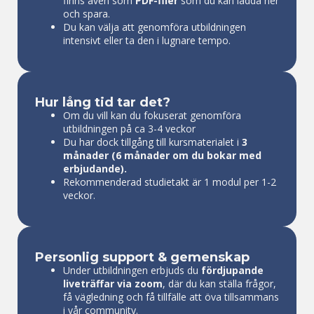
finns även som
PDF-filer
som du kan ladda ner
och spara.
Du kan välja att genomföra utbildningen
intensivt eller ta den i lugnare tempo.
Hur lång tid tar det?
Om du vill kan du fokuserat genomföra
utbildningen på ca 3-4 veckor
Du har dock tillgång till kursmaterialet i
3
månader (6 månader om du bokar med
erbjudande).
Rekommenderad studietakt är 1 modul per 1-2
veckor.
Personlig support & gemenskap
Under utbildningen erbjuds du
fördjupande
liveträffar via zoom
, där du kan ställa frågor,
få vägledning och få tillfälle att öva tillsammans
i vår community.