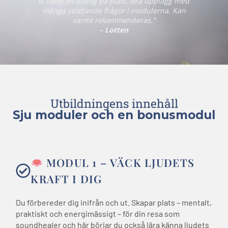
vi hade en dialog på plats. Bra upplägg med
många stödjande frågor i modulerna. Kan
varmt rekommenderas.”
– Lotten
Utbildningens innehåll
Sju moduler och en bonusmodul
MODUL 1 – VÄCK LJUDETS
KRAFT I DIG
Du förbereder dig inifrån och ut. Skapar plats – mentalt,
praktiskt och energimässigt – för din resa som
soundhealer och här börjar du också lära känna ljudets