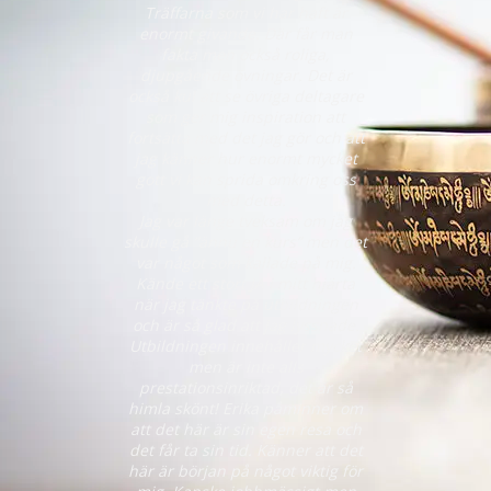
Träffarna som vi har haft är
enormt givande. Där får man
fakta men också roliga,
djupgående övningar. Det är
också kul att se övriga deltagare
som ger mig inspiration att
fortsätta med det jag gör och att
jag känner hur enormt mycket
gott vi kan sprida omkring oss
med detta.
Jag var länge tveksam om jag
skulle gå “ännu en kurs” men det
var något som kallade på mig.
Kände ett stort JA i mitt hjärta
när jag tänkte på utbildningen
och är så glad att jag lyssnade.
Utbildningen innehåller mycket
men är inte alls
prestationsinriktad, det är så
himla skönt! Erika påminner om
att det här är sin egen resa och
det får ta sin tid. Känner att det
här är början på något viktig för