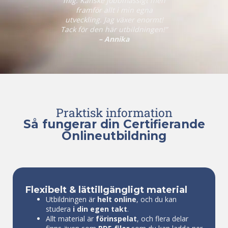
mig. Kanske jobbmässigt men
framför allt i min egna
utveckling. Jag växer enormt!
Tack för den här utbildningen!”
– Annika
Praktisk information
Så fungerar din Certifierande
Onlineutbildning
Flexibelt & lättillgängligt material
Utbildningen är
helt online
, och du kan
studera
i din egen takt
.
Allt material är
förinspelat
, och flera delar