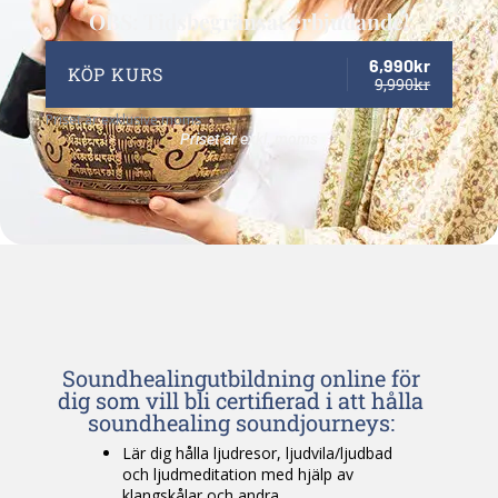
OBS: Tidsbegränsat erbjudande!
6,990kr
KÖP KURS
9,990kr
Priset är exklusive moms
Priset är exkl. moms
Soundhealingutbildning online för
dig som vill bli certifierad i att hålla
soundhealing soundjourneys:
Lär dig hålla ljudresor, ljudvila/ljudbad
och ljudmeditation med hjälp av
klangskålar och andra