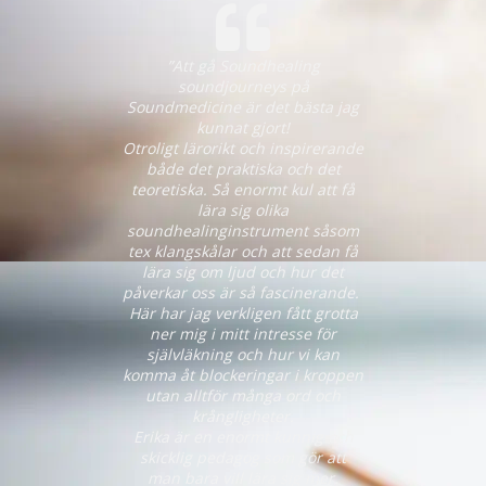
”Att gå Soundhealing
soundjourneys på
Soundmedicine är det bästa jag
kunnat gjort!
Otroligt lärorikt och inspirerande
både det praktiska och det
teoretiska. Så enormt kul att få
lära sig olika
soundhealinginstrument såsom
tex klangskålar och att sedan få
lära sig om ljud och hur det
påverkar oss är så fascinerande.
Här har jag verkligen fått grotta
ner mig i mitt intresse för
självläkning och hur vi kan
komma åt blockeringar i kroppen
utan alltför många ord och
krångligheter.
Erika är en enormt kunnig och
skicklig pedagog som gör att
man bara vill lära sig mer.