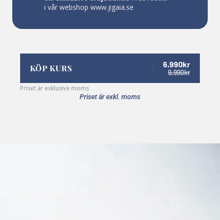
i vår webshop
www.jigaia.se
6,990kr
KÖP KURS
9,990kr
Priset är exklusive moms
Priset är exkl. moms
“Jag måste bara säga att jag tycker den här
utbildningen är så bra!!
Den griper tag i mig och det känns så rätt!