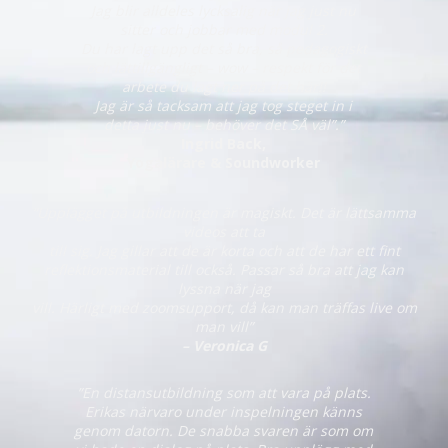
Jag blir alldeles lycksalig när jag just nu
sitter och jobbar med modul 2.
Du har lagt upp det så bra, så pedagogiskt
och lättillgängligt – wow – respekt för det
arbete du lagt ner på det här!!
Jag är så tacksam att jag tog steget in i
detta just nu – behöver det SÅ väl”.”
Ingrid Back,
Yogalärare & Soundworker
“Upplägget på utbildningen är magiskt. Det är lättsamma
videos att ta
till sig. Jag gillar att de är korta och att de har ett fint
reflektionsmaterial till också. Passar så bra att jag kan
lyssna när jag
vill. Härligt med zoomsupport, då kan man träffas live om
man vill”
– Veronica G
”En distansutbildning som att vara på plats.
Erikas närvaro under inspelningen känns
genom datorn. De snabba svaren är som om